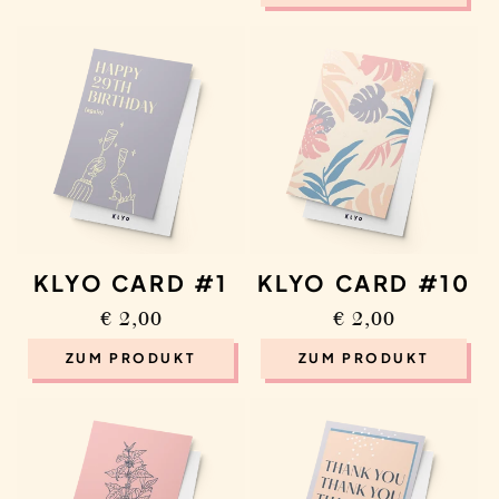
KLYO CARD #1
KLYO CARD #10
Regular
€ 2,00
Regular
€ 2,00
price
price
ZUM PRODUKT
ZUM PRODUKT
DAS KLYO WOCHENMENÜ
DIREKT IN DEIN POSTFACH