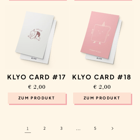
KLYO CARD #17
KLYO CARD #18
Regular
€ 2,00
Regular
€ 2,00
price
price
ZUM PRODUKT
ZUM PRODUKT
1
2
3
…
5