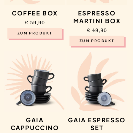
ESPRESSO
COFFEE BOX
t
MARTINI BOX
Regular
€ 39,90
Regular
€ 49,90
price
i
ZUM PRODUKT
price
ZUM PRODUKT
o
n
:
GAIA
GAIA ESPRESSO
CAPPUCCINO
SET