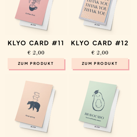
Trage dich hier ein und wir schicken dir das aktuelle
Wochenmenü per Mail.
Ich akzeptiere die
Datenschutzrichtlinie
.
KLYO CARD #11
KLYO CARD #12
Regular
€ 2,00
Regular
€ 2,00
WOCHENMENÜ ERHALTEN
price
price
ZUM PRODUKT
ZUM PRODUKT