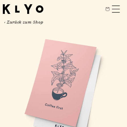
Skip to
content
Cart
‹ Zurück zum Shop
Skip to
product
information