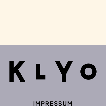
DAS KLYO WOCHENMENÜ
DIREKT IN DEIN POSTFACH
Trage dich hier ein und wir schicken dir das aktuelle
Wochenmenü per Mail.
Ich akzeptiere die
Datenschutzrichtlinie
.
WOCHENMENÜ ERHALTEN
IMPRESSUM