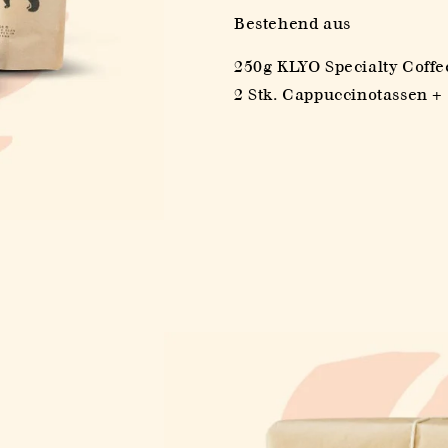
für
für
Bestehend aus
Coffee
Coffee
Box
Box
250g KLYO Specialty Coffe
2 Stk. Cappuccinotassen +