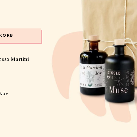
NKORB
resso Martini
DAS KLYO WOCHENMENÜ
DIREKT IN DEIN POSTFAC
ikör
Trage dich hier ein und wir schicken dir das
aktuelle Wochenmenü per Mail.