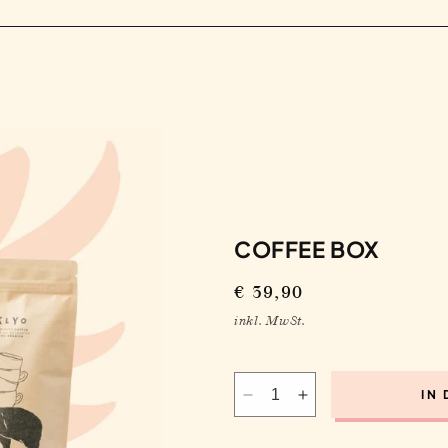
COFFEE BOX
Normaler
€ 39,90
Preis
inkl. MwSt.
IN
Verringere
Erhöhe
die
die
Menge
Menge