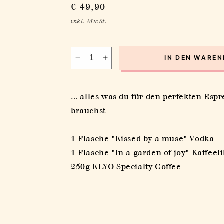
Normaler
€ 49,90
Preis
inkl. MwSt.
IN DEN WARE
Verringere
Erhöhe
die
die
Menge
Menge
für
für
... alles was du für den perfekten Esp
Espresso
Espresso
brauchst
Martini
Martini
Box
Box
1 Flasche "Kissed by a muse" Vodka
1 Flasche "In a garden of joy" Kaffeel
250g KLYO Specialty Coffee