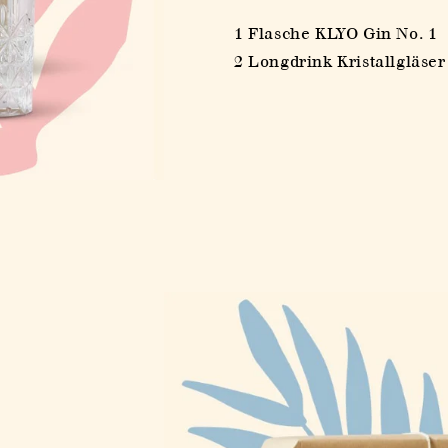
No.
No.
1 Flasche KLYO Gin No. 1
1
1
Box
Box
2 Longdrink Kristallgläser