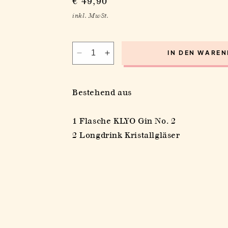
Normaler
€ 49,90
Preis
inkl. MwSt.
IN DEN WARE
Verringere
Erhöhe
die
die
Menge
Menge
für
für
Bestehend aus
Gin
Gin
No.
No.
1 Flasche KLYO Gin No. 2
2
2
Box
Box
2 Longdrink Kristallgläser