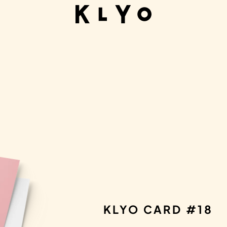
DAS KLYO WOCHENMENÜ
KLYO CARD #18
DIREKT IN DEIN POSTFAC