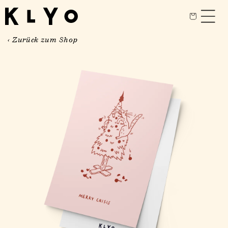
Direkt
zum
Warenkor
Inhalt
‹ Zurück zum Shop
oduktinformationen
ringen